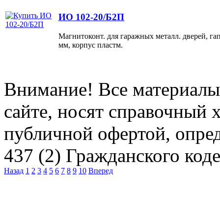
ИО 102-20/Б2П
Магнитоконт. для гаражных металл. дверей, га
мм, корпус пластм.
Внимание! Все материалы
сайте, носят справочный х
публичной офертой, опре
437 (2) Гражданского код
Назад
1
2
3
4
5
6
7
8
9
10
Вперед