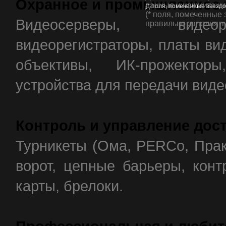
Охранное и промышленное 
данные и нажмите кн
(* поля, помеченные звезд
(* поля, помеченные 
Видеосерверы, видеор
правильно заполнять 
видеорегистраторы, платы вид
объективы, ИК-прожектор
устройства для передачи вид
Контроль и управление дос
Турникеты (Ома, PERCo, Прак
ворот, цепные барьеры, конт
карты, брелоки.