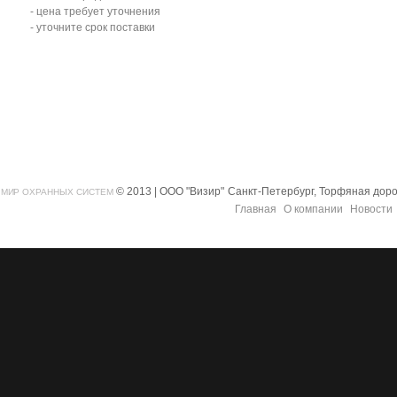
- цена требует уточнения
- уточните срок поставки
© 2013 | ООО "Визир"
Санкт-Петербург, Торфяная дорог
МИР ОХРАННЫХ СИСТЕМ
Главная
О компании
Новости