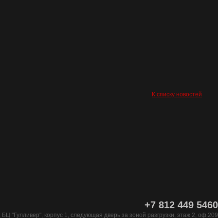
К списку новостей
+7 812 449 5460
 БЦ "Гулливер", корпус 1, следующая дверь за зоной разгрузки, этаж 2, оф.209