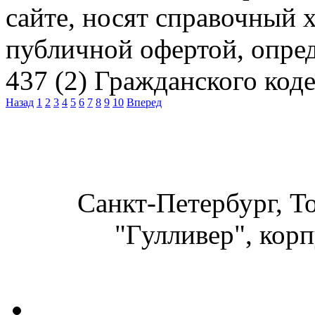
сайте, носят справочный х
публичной офертой, опре
437 (2) Гражданского код
Назад
1
2
3
4
5
6
7
8
9
10
Вперед
Санкт-Петербург, Т
"Гулливер", корп