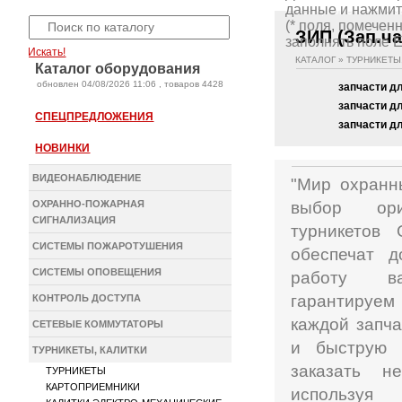
данные и нажмите
(* поля, помеченные 
(* поля, помечен
ЗИП (Зап.ча
заполнять поле E
Искать!
КАТАЛОГ
»
ТУРНИКЕТЫ
Каталог оборудования
oбновлен 04/08/2026 11:06 , товаров 4428
запчасти д
запчасти д
СПЕЦПРЕДЛОЖЕНИЯ
запчасти 
НОВИНКИ
ВИДЕОНАБЛЮДЕНИЕ
"Мир охранн
ОХРАННО-ПОЖАРНАЯ
выбор ори
СИГНАЛИЗАЦИЯ
турникетов 
СИСТЕМЫ ПОЖАРОТУШЕНИЯ
обеспечат д
СИСТЕМЫ ОПОВЕЩЕНИЯ
работу в
гарантируем
КОНТРОЛЬ ДОСТУПА
каждой запча
СЕТЕВЫЕ КОММУТАТОРЫ
и быструю 
ТУРНИКЕТЫ, КАЛИТКИ
заказать н
ТУРНИКЕТЫ
КАРТОПРИЕМНИКИ
используя