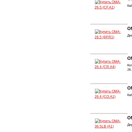
Ка
OM
Ди
O
Ко
26
O
Ка
O
Де