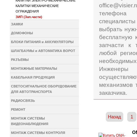
КАЛИТКИ ЭЛЕКТРО-МЕХАНИЧЕСКИЕ
office@visi
КАЛИТКИ МЕХАНИЧЕСКИЕ
ОГРАЖДЕНИЯ
телефона 
ЗИП (Зап.части)
специалисты 
ЗАМКИ
выбрать нуж
ДОМОФОНЫ
бесплатную 
БЛОКИ ПИТАНИЯ и АККУМУЛЯТОРЫ
запчасти к 
ШЛАГБАУМЫ и АВТОМАТИКА ВОРОТ
любой регио
РАЗЪЕМЫ
необходимых
Инженеры
МОНТАЖНЫЕ МАТЕРИАЛЫ
осуществляю
КАБЕЛЬНАЯ ПРОДУКЦИЯ
механизмов 
СВЕТОСИГНАЛЬНОЕ ОБОРУДОВАНИЕ
заказчика.
ДЛЯ АВТОТРАНСПОРТА
РАДИОСВЯЗЬ
РЕМОНТ
Назад
1
МОНТАЖ СИСТЕМЫ
ВИДЕОНАБЛЮДЕНИЯ
O
МОНТАЖ СИСТЕМЫ КОНТРОЛЯ