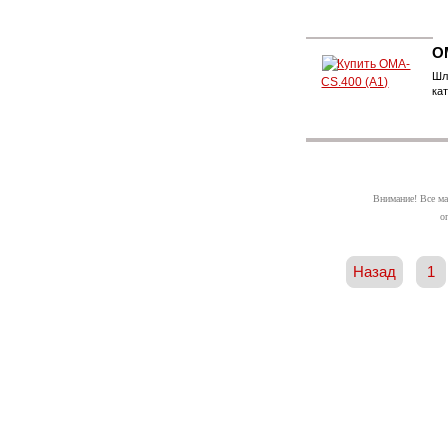
O
Шл
ка
Внимание! Все ма
о
Назад
1