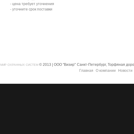
- цена требует уточнения
- уточните срок поставки
© 2013 | ООО "Визир"
Санкт-Петербург, Торфяная дорог
МИР ОХРАННЫХ СИСТЕМ
Главная
О компании
Новости