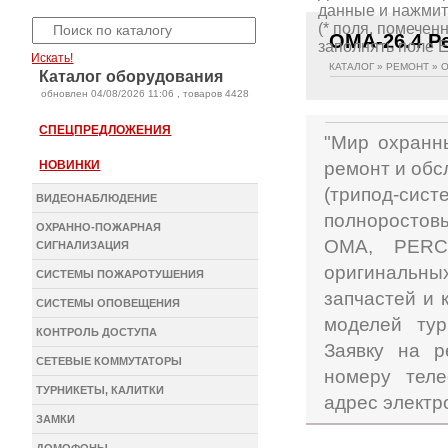
данные и нажмите
(* поля, помеченные 
(* поля, помечен
OMA-26.4 Р
заполнять поле E
Искать!
КАТАЛОГ
»
РЕМОНТ
»
O
Каталог оборудования
oбновлен 04/08/2026 11:06 , товаров 4428
СПЕЦПРЕДЛОЖЕНИЯ
"Мир охранн
НОВИНКИ
ремонт и обс
(трипод-си
ВИДЕОНАБЛЮДЕНИЕ
полноростов
ОХРАННО-ПОЖАРНАЯ
ОМА, PERCo
СИГНАЛИЗАЦИЯ
оригинальны
СИСТЕМЫ ПОЖАРОТУШЕНИЯ
запчастей и
СИСТЕМЫ ОПОВЕЩЕНИЯ
моделей тур
КОНТРОЛЬ ДОСТУПА
Заявку на р
СЕТЕВЫЕ КОММУТАТОРЫ
номеру теле
ТУРНИКЕТЫ, КАЛИТКИ
адрес электро
ЗАМКИ