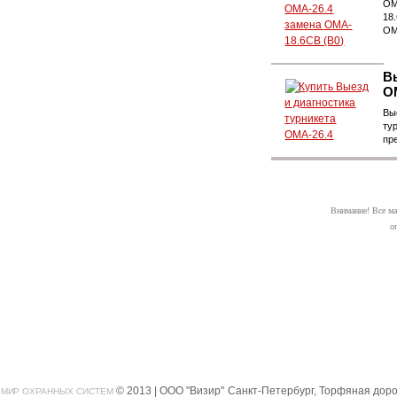
ОМ
18
OM
В
О
Вы
ту
пр
Внимание! Все ма
о
© 2013 | ООО "Визир"
Санкт-Петербург, Торфяная дорог
МИР ОХРАННЫХ СИСТЕМ