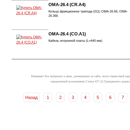
OMA-26.4 (CR.A4)
Кольцо фрикционное трипода (011) OMA-26.66, OMA-
26.366
OMA-26.4 (CO.A1)
Кабель оптронной платы (L=440 мм)
Внимание! Все материалы и цены, размещенные на сайте, носят справочный хар
определяемой положениями Статьи 437 (2) Гражданского кодекс
Назад
1
2
3
4
5
6
7