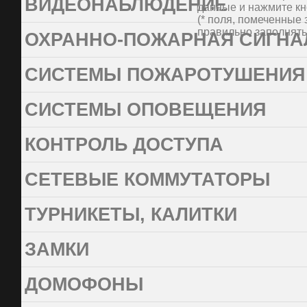
ВИДЕОНАБЛЮДЕНИЕ
данные и нажмите кн
(* поля, помеченные звезд
(* поля, помеченные 
правильно заполнять 
ОХРАННО-ПОЖАРНАЯ СИГНА
СИСТЕМЫ ПОЖАРОТУШЕНИЯ
СИСТЕМЫ ОПОВЕЩЕНИЯ
КОНТРОЛЬ ДОСТУПА
СЕТЕВЫЕ КОММУТАТОРЫ
ТУРНИКЕТЫ, КАЛИТКИ
ЗАМКИ
ДОМОФОНЫ