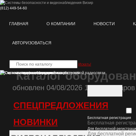
(812)
449-54-60
ГЛАВНАЯ
О КОМПАНИИ
НОВОСТИ
К
АВТОРИЗОВАТЬСЯ
Искать!
Каталог оборудова
oбновлен 04/08/2026 11:06 , товаров
СПЕЦПРЕДЛОЖЕНИЯ
Бесплатная регистрация
НОВИНКИ
Бесплатная регистр
Для бесплатной регистраци
Для бесплатной реги
"Отправить".