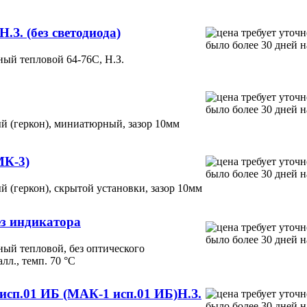
.З. (без светодиода)
ый тепловой 64-76С, Н.З.
 (геркон), миниатюрный, зазор 10мм
МК-3)
 (геркон), скрытой установки, зазор 10мм
ез индикатора
ый тепловой, без оптического
лл., темп. 70 °С
 исп.01 ИБ (МАК-1 исп.01 ИБ)Н.З.