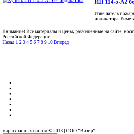
ИП 114-5-А2 б
Извещатель пожарн
индикатора, бимета
Внимание! Все материалы и цены, размещенные на сайте, нося
Российской Федерации.
Назад
1
2
3
4
5
6
7
8
9
10
Вперед
мир охранных систем
© 2013 | ООО "Визир"