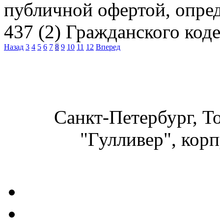
публичной офертой, опре
437 (2) Гражданского код
Назад
3
4
5
6
7
8
9
10
11
12
Вперед
Санкт-Петербург, Т
"Гулливер", корп