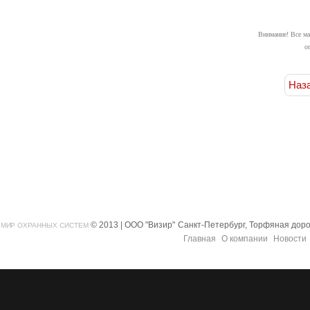
Внимание! Все ма
о
Наз
© 2013 | ООО "Визир"
Санкт-Петербург, Торфяная дорог
МИР ОХРАННЫХ СИСТЕМ
Главная
О компании
Новости