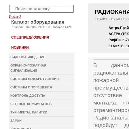
РАДИОКАН
Искать!
КАТАЛОГ
»
ОХРАННО-П
Каталог оборудования
oбновлен 04/08/2026 11:06 , товаров 4428
Астра-Пра
АСТРА (ТЕК
СПЕЦПРЕДЛОЖЕНИЯ
РифРинг -7
ELMES ELE
НОВИНКИ
ВИДЕОНАБЛЮДЕНИЕ
В данном
ОХРАННО-ПОЖАРНАЯ
СИГНАЛИЗАЦИЯ
радиоканал
СИСТЕМЫ ПОЖАРОТУШЕНИЯ
пожарной 
преимуществ
СИСТЕМЫ ОПОВЕЩЕНИЯ
отсутствие
КОНТРОЛЬ ДОСТУПА
монтажа, ч
СЕТЕВЫЕ КОММУТАТОРЫ
отремонт
ТУРНИКЕТЫ, КАЛИТКИ
Радиоканаль
ЗАМКИ
подойдут д