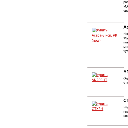
ра
М,
си
Ас
Из
зв
по
ми
чу
A
Од
от
C
Ра
ге
цв