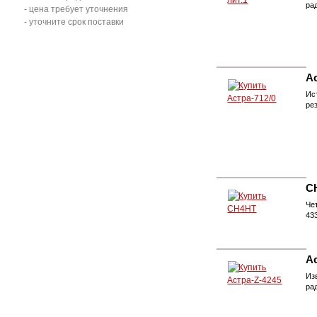
ра
- цена требует уточнения
- уточните срок поставки
Ас
Ис
ре
C
Че
43
А
Из
ра