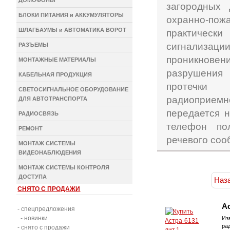
ДОМОФОНЫ
загородных 
БЛОКИ ПИТАНИЯ и АККУМУЛЯТОРЫ
охранно-п
ШЛАГБАУМЫ и АВТОМАТИКА ВОРОТ
практичес
сигнализац
РАЗЪЕМЫ
проникнове
МОНТАЖНЫЕ МАТЕРИАЛЫ
разрушения
КАБЕЛЬНАЯ ПРОДУКЦИЯ
протечк
СВЕТОСИГНАЛЬНОЕ ОБОРУДОВАНИЕ
радиоприе
ДЛЯ АВТОТРАНСПОРТА
передается 
РАДИОСВЯЗЬ
телефон по
РЕМОНТ
речевого соо
МОНТАЖ СИСТЕМЫ
ВИДЕОНАБЛЮДЕНИЯ
МОНТАЖ СИСТЕМЫ КОНТРОЛЯ
ДОСТУПА
Наз
СНЯТО С ПРОДАЖИ
Ас
- спецпредложения
- новинки
Из
ра
- снято с продажи