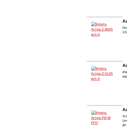
Ас
Ре
1/
Ас
Из
ра
А
Ус
(у
до