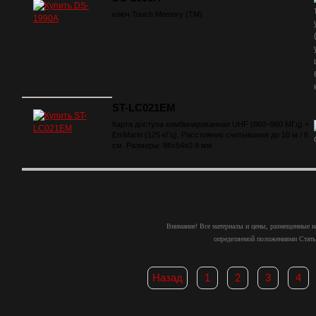
ключ Touch Memory (ТМ)
ST-LC021EM
Карта доступа комбинированная UHF (860–960 МГц) +
EmMarin (125 кГц). Расстояние считывания до 10 м / 6
см. Размеры: 86х54х0.8 мм.
Внимание! Все материалы и цены, размещенные на
определяемой положениями Статьи
Назад
1
2
3
4