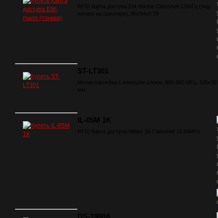
RFID Карта доступа EM-Marine Clamshell 125КГц (под
печать на принтере), 86х54х0.76
ST-LT301
Метка-наклейка с клеящим слоем, 860-960 МГц, 105х30
мм
IL-05M 1K
RFID Карта доступа Mifare 1К Clamshell 13.56MHz
DS-1990A