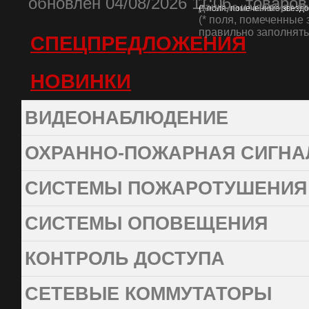
oбновлен 04/08/2026 11:06 , товаров
данные и нажмите кн
(* поля, помеченные звезд
(* поля, помеченные 
правильно заполнять 
СПЕЦПРЕДЛОЖЕНИЯ
НОВИНКИ
ВИДЕОНАБЛЮДЕНИЕ
ОХРАННО-ПОЖАРНАЯ СИГНА
СИСТЕМЫ ПОЖАРОТУШЕНИЯ
СИСТЕМЫ ОПОВЕЩЕНИЯ
КОНТРОЛЬ ДОСТУПА
СЕТЕВЫЕ КОММУТАТОРЫ